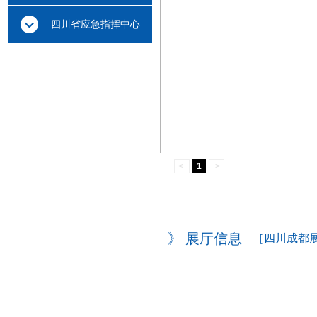
云中心
四川省应急指挥中心
<
1
>
》 展厅信息
［四川成都展