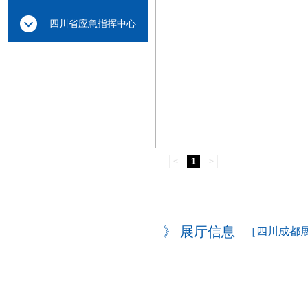
云中心
四川省应急指挥中心
<
1
>
》 展厅信息
［四川成都展